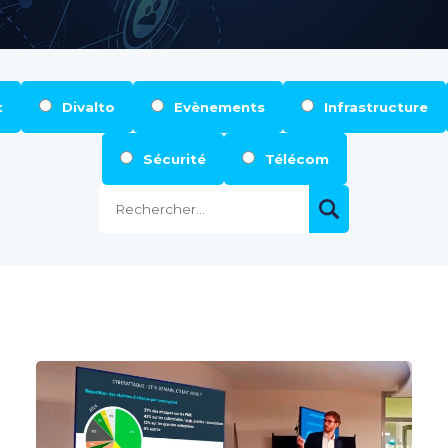
t
Divalto
Evènements
Infrastructure
Sécurité
Télécom