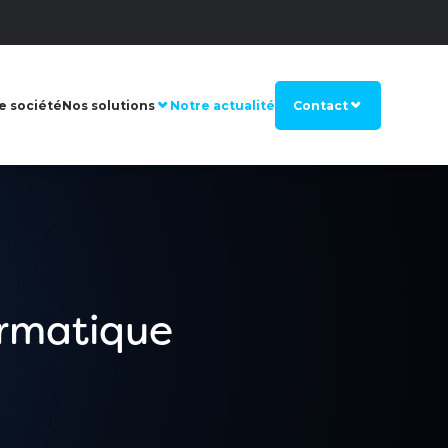
e société
Nos solutions
Notre actualité
Contact
ormatique