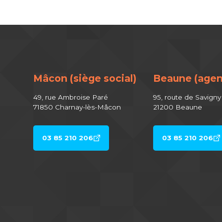
Mâcon (siège social)
Beaune (agen
49, rue Ambroise Paré
95, route de Savigny
71850 Charnay-lès-Mâcon
21200 Beaune
03 85 210 206
03 85 210 206