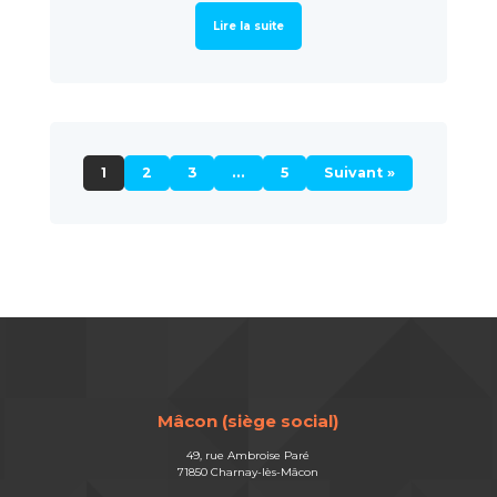
Lire la suite
1
2
3
…
5
Suivant »
Mâcon (siège social)
49, rue Ambroise Paré
71850 Charnay-lès-Mâcon