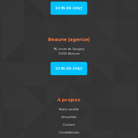
03 85 210 206
Beaune (agence)
95, route de Savigny
21200 Beaune
03 85 210 206
À propos
Notre société
Actualités
Contact
Candidatures