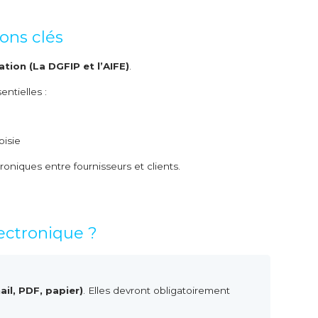
ons clés
tion (La DGFIP et l’AIFE)
.
ntielles :
oisie
roniques entre fournisseurs et clients.
lectronique ?
il, PDF, papier)
. Elles devront obligatoirement