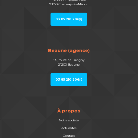
71850 Charnay-lès-Mâcon
03 85 210 206
Beaune (agence)
95, route de Savigny
21200 Beaune
03 85 210 206
À propos
Notre société
Actualités
Contact