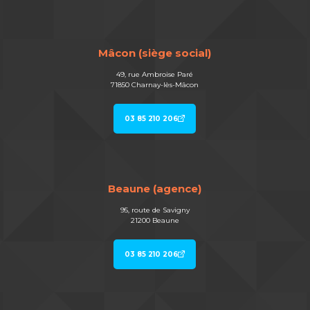
Mâcon (siège social)
49, rue Ambroise Paré
71850 Charnay-lès-Mâcon
03 85 210 206
Beaune (agence)
95, route de Savigny
21200 Beaune
03 85 210 206