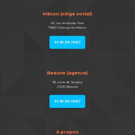
Mâcon (siège social)
49, rue Ambroise Paré
71850 Charnay-lès-Mâcon
03 85 210 206
Beaune (agence)
95, route de Savigny
21200 Beaune
03 85 210 206
À propos