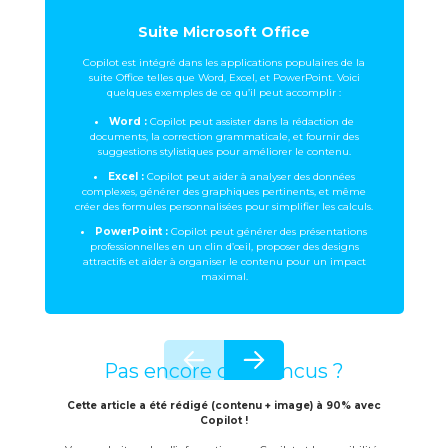
Suite Microsoft Office
Copilot est intégré dans les applications populaires de la
suite Office telles que Word, Excel, et PowerPoint. Voici
quelques exemples de ce qu’il peut accomplir :
Word :
Copilot peut assister dans la rédaction de
documents, la correction grammaticale, et fournir des
suggestions stylistiques pour améliorer le contenu.
Excel :
Copilot peut aider à analyser des données
complexes, générer des graphiques pertinents, et même
créer des formules personnalisées pour simplifier les calculs.
PowerPoint :
Copilot peut générer des présentations
professionnelles en un clin d’œil, proposer des designs
attractifs et aider à organiser le contenu pour un impact
maximal.
Pas encore convaincus ?
Cette article a été rédigé (contenu + image) à 90% avec
Copilot !